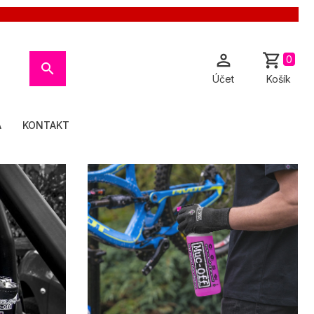

shopping_cart
0

Účet
Košík
A
KONTAKT