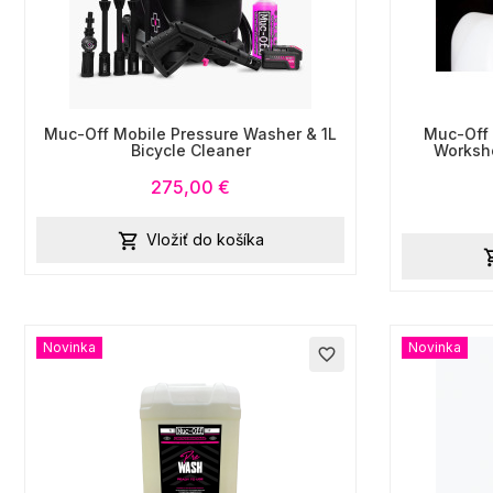
Muc-Off Mobile Pressure Washer & 1L
Muc-Off 
Bicycle Cleaner
Worksh
275,00 €
Vložiť do košíka

Novinka
Novinka
favorite_border