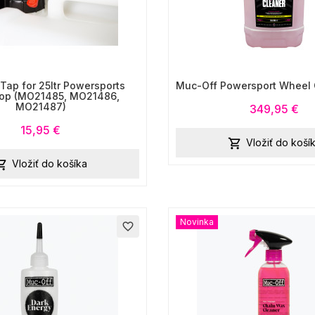
Tap for 25ltr Powersports
Muc-Off Powersport Wheel 
op (MO21485, MO21486,
MO21487)
349,95 €
15,95 €
Vložiť do koší

Vložiť do košíka

Novinka
favorite_border