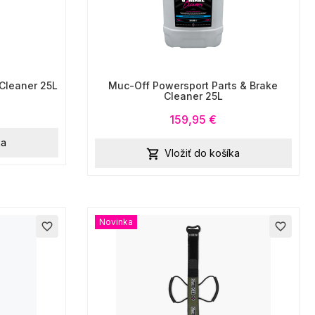
Cleaner 25L
Muc-Off Powersport Parts & Brake
Cleaner 25L
159,95 €
ka
Vložiť do košíka

Novinka
favorite_border
favorite_border