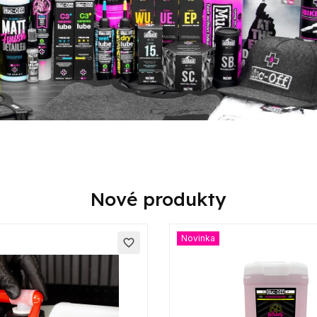
Nové produkty
Novinka
favorite_border