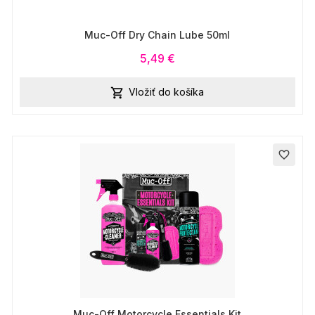
Muc-Off Dry Chain Lube 50ml
5,49 €
Vložiť do košíka

favorite_border
Muc-Off Motorcycle Essentials Kit