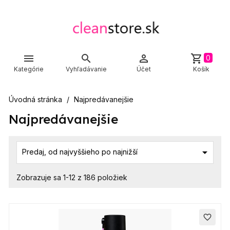



shopping_cart
0
Kategórie
Vyhľadávanie
Účet
Košík
Úvodná stránka
Najpredávanejšie
Najpredávanejšie

Predaj, od najvyššieho po najnižší
Zobrazuje sa 1-12 z 186 položiek
favorite_border