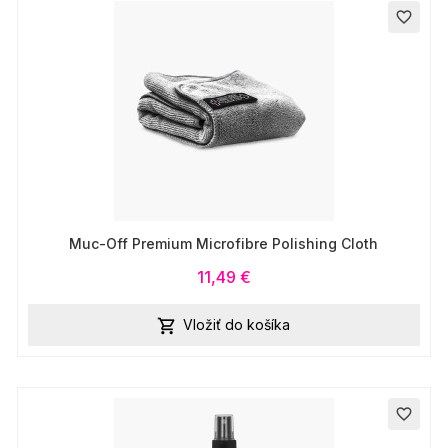
favorite_border
Muc-Off Premium Microfibre Polishing Cloth
11,49 €
Vložiť do košíka

favorite_border