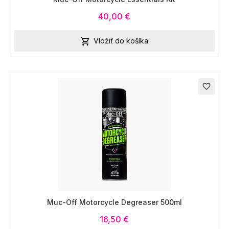
40,00 €
Vložiť do košíka

favorite_border
Muc-Off Motorcycle Degreaser 500ml
16,50 €