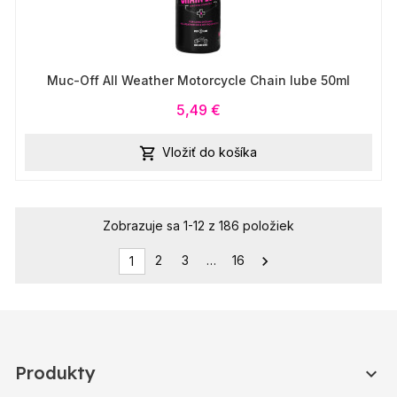
Muc-Off All Weather Motorcycle Chain lube 50ml
5,49 €
Vložiť do košíka

Zobrazuje sa 1-12 z 186 položiek
2
3
…
16

1
Produkty
