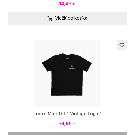
14,49 €
Vložiť do košíka

favorite_border
Tričko Muc-Off " Vintage Logo "
34,95 €