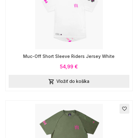
Muc-Off Short Sleeve Riders Jersey White
54,99 €
Vložiť do košíka

favorite_border