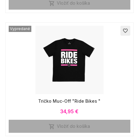
Vložiť do košíka

Vypredané
favorite_border
Tričko Muc-Off "Ride Bikes "
34,95 €
Vložiť do košíka
