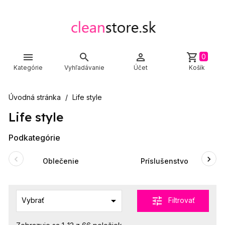



shopping_cart
0
Kategórie
Vyhľadávanie
Účet
Košík
Úvodná stránka
Life style
Life style
Podkategórie
Oblečenie
Príslušenstvo

tune
Filtrovať
Vybrať