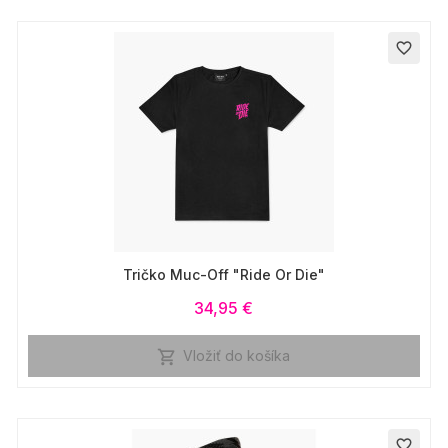
favorite_border
Tričko Muc-Off "Ride Or Die"
34,95 €
Vložiť do košíka

favorite_border