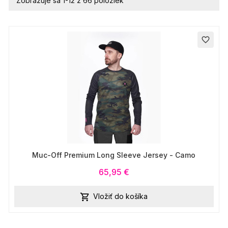
Zobrazuje sa 1-12 z 66 položiek
favorite_border
Muc-Off Premium Long Sleeve Jersey - Camo
65,95 €
Vložiť do košíka
