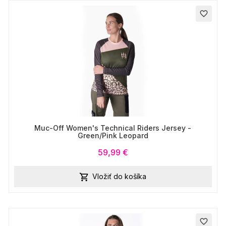
favorite_border
Muc-Off Women's Technical Riders Jersey -
Green/Pink Leopard
59,99 €
Vložiť do košíka

favorite_border