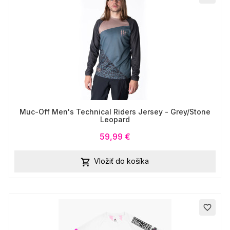
Muc-Off Men's Technical Riders Jersey - Grey/Stone
Leopard
59,99 €
Vložiť do košíka

favorite_border