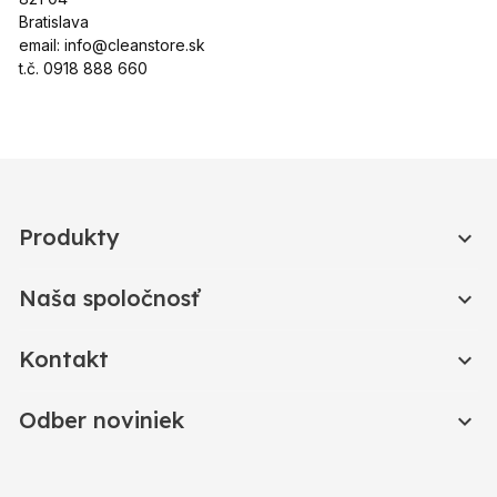
Bratislava
email:
info@cleanstore.sk
t.č. 0918 888 660
Produkty

Naša spoločnosť

Kontakt

Odber noviniek
