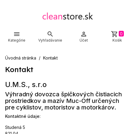



shopping_cart
0
Kategórie
Vyhľadávanie
Účet
Košík
Úvodná stránka
Kontakt
Kontakt
U.M.S., s.r.o
Výhradný dovozca špičkových čistiacich
prostriedkov a mazív Muc-Off určených
pre cyklistov, motoristov a motorkárov.
Kontaktné údaje:
Studená 5
821 04