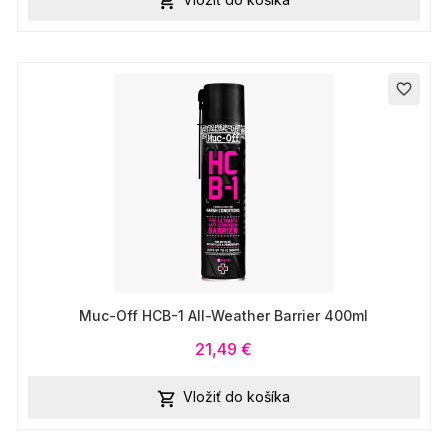

favorite_border
Muc-Off HCB-1 All-Weather Barrier 400ml
21,49 €
Vložiť do košíka
