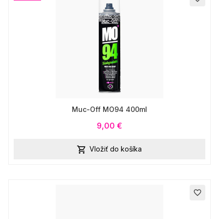
Muc-Off MO94 400ml
9,00 €
Vložiť do košíka

favorite_border