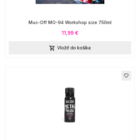
Muc-Off MO-94 Workshop size 750ml
11,99 €
Vložiť do košíka

favorite_border