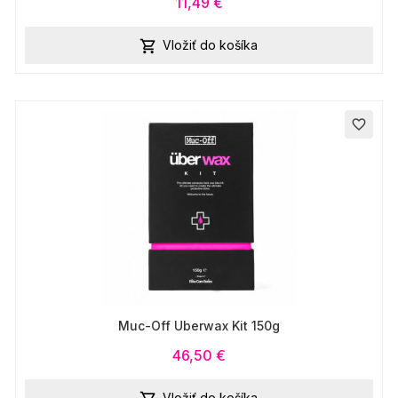
11,49 €
Vložiť do košíka

favorite_border
Muc-Off Uberwax Kit 150g
46,50 €
Vložiť do košíka