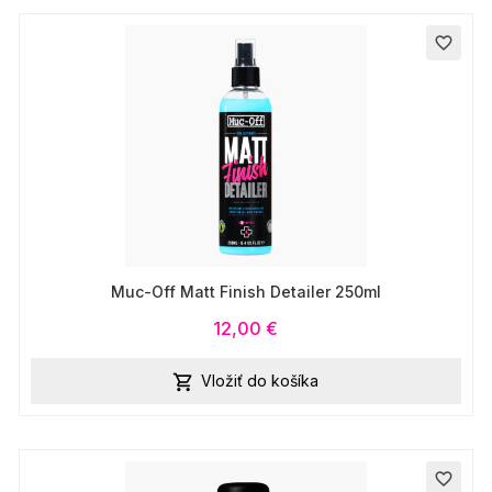
favorite_border
Muc-Off Matt Finish Detailer 250ml
12,00 €
Vložiť do košíka

favorite_border