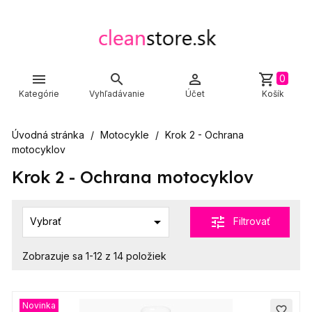



shopping_cart
0
Kategórie
Vyhľadávanie
Účet
Košík
Úvodná stránka
Motocykle
Krok 2 - Ochrana
motocyklov
Krok 2 - Ochrana motocyklov

tune
Filtrovať
Vybrať
Zobrazuje sa 1-12 z 14 položiek
Novinka
favorite_border