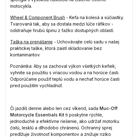
motocykla.
Wheel & Component Brush
- Kefa na kolesá a súčiastky.
Tvarovaná tak, aby sa dostala medzi lúče ráfikov -
odstraňuje hrubú špinu z ťažko dostupných oblastí.
Taška na prenášanie
- Uchovávajte celú sadu v našej
praktickej taške, ktorá zaistí skladovanie bez
kontaminantov.
Poznámka: Aby sa zachoval výkon všetkých kefiek,
vyhnite sa použitiu s vriacou vodou a na horúce časti.
Odporúčame použiť teplú vodu a nechať horúce časti
pred použitím vychladnúť.
Či jazdíš denne alebo len cez víkend, sada
Muc-Off
Motorcycle Essentials Kit
ti poskytne rýchle,
jednoduché a efektívne riešenie, ako udržať motorku
čistú, lesklú a dlhodobo chránenú. Ochranný sprej
predlžuje životnosť komponentov a znižuje riziko