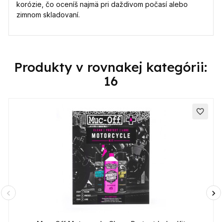
korózie, čo oceníš najmä pri daždivom počasí alebo
zimnom skladovaní.
Produkty v rovnakej kategórii:
16
favorite_border