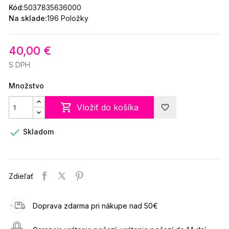
Kód:
5037835636000
Na sklade:
196 Položky
40,00 €
S DPH
Množstvo

Vložiť do košíka
favorite_border

Skladom
Zdieľať
Doprava zdarma pri nákupe nad 50€