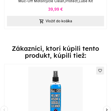
Muc-Off Motorcycle Clean,Protect,Lube Kit
39,99 €
Vložiť do košíka

Zákazníci, ktorí kúpili tento
produkt, kúpili tiež:
favorite_border