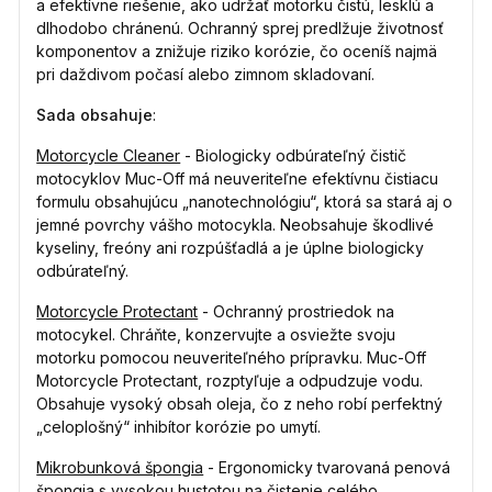
a efektívne riešenie, ako udržať motorku čistú, lesklú a
dlhodobo chránenú. Ochranný sprej predlžuje životnosť
komponentov a znižuje riziko korózie, čo oceníš najmä
pri daždivom počasí alebo zimnom skladovaní.
Sada obsahuje
:
Motorcycle Cleaner
- Biologicky odbúrateľný čistič
motocyklov Muc-Off má neuveriteľne efektívnu čistiacu
formulu obsahujúcu „nanotechnológiu“, ktorá sa stará aj o
jemné povrchy vášho motocykla. Neobsahuje škodlivé
kyseliny, freóny ani rozpúšťadlá a je úplne biologicky
odbúrateľný.
Motorcycle Protectant
- Ochranný prostriedok na
motocykel. Chráňte, konzervujte a osviežte svoju
motorku pomocou neuveriteľného prípravku. Muc-Off
Motorcycle Protectant, rozptyľuje a odpudzuje vodu.
Obsahuje vysoký obsah oleja, čo z neho robí perfektný
„celoplošný“ inhibítor korózie po umytí.
Mikrobunková špongia
- Ergonomicky tvarovaná penová
špongia s vysokou hustotou na čistenie celého