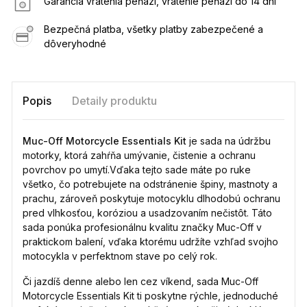
Garancia vrátenia peňazí, vrátenie peňazí do 14 dní
Bezpečná platba, všetky platby zabezpečené a
dôveryhodné
Popis
Detaily produktu
Muc-Off Motorcycle Essentials Kit
je sada na údržbu
motorky, ktorá zahŕňa umývanie, čistenie a ochranu
povrchov po umytí.Vďaka tejto sade máte po ruke
všetko, čo potrebujete na odstránenie špiny, mastnoty a
prachu, zároveň poskytuje motocyklu dlhodobú ochranu
pred vlhkosťou, koróziou a usadzovaním nečistôt. Táto
sada ponúka profesionálnu kvalitu značky Muc-Off v
praktickom balení, vďaka ktorému udržíte vzhľad svojho
motocykla v perfektnom stave po celý rok.
Či jazdíš denne alebo len cez víkend, sada Muc-Off
Motorcycle Essentials Kit ti poskytne rýchle, jednoduché