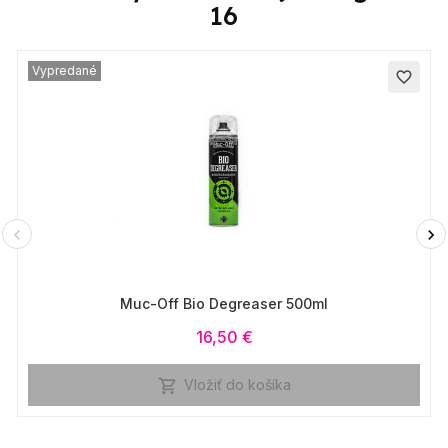
16
Vypredané
favorite_border
Muc-Off Bio Degreaser 500ml
16,50 €
Vložiť do košíka
