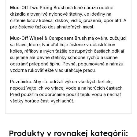
Muc-Off Two Prong Brush
má tuhé nárazu odolné
držadlo a trvanlivé nylonové štetiny. Je ideálny na
čistenie lúčov kolesá, diskov, vidlíc, pruženia, opôr atď. A
pre čistenie ťažko dosiahnuteľných miest.
Muc-Off Wheel & Component Brush
má oválnu zužujúci
sa hlavu, ktorej tvar uľahčuje čistenie v oblasti lúčov
kolies, ráfikov a iných ťažšie dostupných častiach odkiaľ
sú jemné ale pevné štetinky schopné rýchlo a účinne
odstrániť prilepené špinu. Pevná, pogumovaná a nárazu
vzdorná rukoväť ešte viac uľahčuje prácu.
Poznámka: Aby ste udržali výkon všetkých kefiek,
nepoužívajte ich vo vriacej vode a na horúcich častiach.
Pred použitím odporúčame použiť teplú vodu a nechať
všetky horúce časti vychladnúť.
Produkty v rovnakej kategórii: