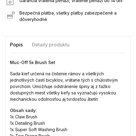
Garancia vrátenia peňazí, vrátenie peňazí do 14 dní
Bezpečná platba, všetky platby zabezpečené a
dôveryhodné
Popis
Detaily produktu
Muc-Off 5x Brush Set
Sada kief určená na čistenie rámov a všetkých
jednotlivých častí bicyklov, vrátane tých s chúlostivým
povrchom. Umožňuje odstránenie špiny aj z ťažko
dostupných miest všetky kefy sa vyznačujú vysokou
mechanickou odolnosťou aj tvrdosťou štetín
Obsah sady:
1x
Claw Brush
1x
Detailing Brush
1x
Super Soft Washing Brush
1x
Two Prong Brush