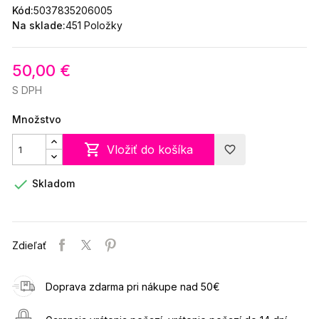
Kód:
5037835206005
Na sklade:
451 Položky
50,00 €
S DPH
Množstvo

Vložiť do košíka
favorite_border

Skladom
Zdieľať
Doprava zdarma pri nákupe nad 50€