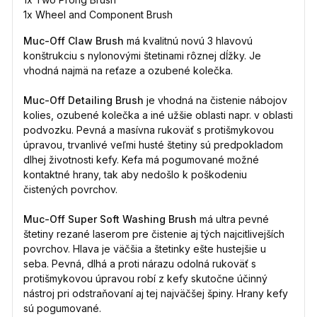
1x
Wheel and Component Brush
Muc-Off Claw Brush
má kvalitnú novú 3 hlavovú
konštrukciu s nylonovými štetinami rôznej dĺžky. Je
vhodná najmä na reťaze a ozubené kolečka.
Muc-Off Detailing Brush
je vhodná na čistenie nábojov
kolies, ozubené kolečka a iné užšie oblasti napr. v oblasti
podvozku. Pevná a masívna rukoväť s protišmykovou
úpravou, trvanlivé veľmi husté štetiny sú predpokladom
dlhej životnosti kefy. Kefa má pogumované možné
kontaktné hrany, tak aby nedošlo k poškodeniu
čistených povrchov.
Muc-Off Super Soft Washing Brush
má ultra pevné
štetiny rezané laserom pre čistenie aj tých najcitlivejších
povrchov. Hlava je väčšia a štetinky ešte hustejšie u
seba. Pevná, dlhá a proti nárazu odolná rukoväť s
protišmykovou úpravou robí z kefy skutočne účinný
nástroj pri odstraňovaní aj tej najväčšej špiny. Hrany kefy
sú pogumované.