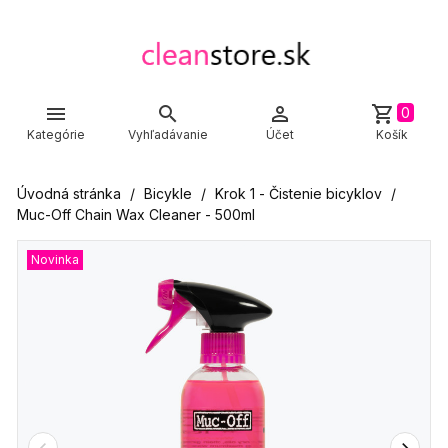



shopping_cart
0
Kategórie
Vyhľadávanie
Účet
Košík
Úvodná stránka
Bicykle
Krok 1 - Čistenie bicyklov
Muc-Off Chain Wax Cleaner - 500ml
Novinka