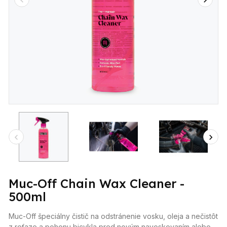
Muc-Off Chain Wax Cleaner -
500ml
Muc-Off špeciálny čistič na odstránenie vosku, oleja a nečistôt
z reťaze a pohonu bicykla pred novým navoskovaním alebo