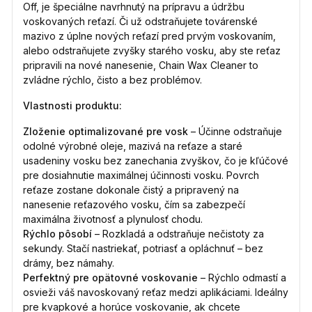
Off, je špeciálne navrhnutý na prípravu a údržbu
voskovaných reťazí. Či už odstraňujete továrenské
mazivo z úplne nových reťazí pred prvým voskovaním,
alebo odstraňujete zvyšky starého vosku, aby ste reťaz
pripravili na nové nanesenie, Chain Wax Cleaner to
zvládne rýchlo, čisto a bez problémov.
Vlastnosti produktu:
Zloženie optimalizované pre vosk
– Účinne odstraňuje
odolné výrobné oleje, mazivá na reťaze a staré
usadeniny vosku bez zanechania zvyškov, čo je kľúčové
pre dosiahnutie maximálnej účinnosti vosku. Povrch
reťaze zostane dokonale čistý a pripravený na
nanesenie reťazového vosku, čím sa zabezpečí
maximálna životnosť a plynulosť chodu.
Rýchlo pôsobí
– Rozkladá a odstraňuje nečistoty za
sekundy. Stačí nastriekať, potriasť a opláchnuť – bez
drámy, bez námahy.
Perfektný pre opätovné voskovanie
– Rýchlo odmastí a
osvieži váš navoskovaný reťaz medzi aplikáciami. Ideálny
pre kvapkové a horúce voskovanie, ak chcete