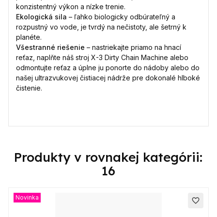
konzistentný výkon a nízke trenie.
Ekologická sila
– ľahko biologicky odbúrateľný a
rozpustný vo vode, je tvrdý na nečistoty, ale šetrný k
planéte.
Všestranné riešenie
– nastriekajte priamo na hnací
reťaz, naplňte náš stroj X-3 Dirty Chain Machine alebo
odmontujte reťaz a úplne ju ponorte do nádoby alebo do
našej ultrazvukovej čistiacej nádrže pre dokonalé hlboké
čistenie.
Produkty v rovnakej kategórii:
16
Novinka
favorite_border