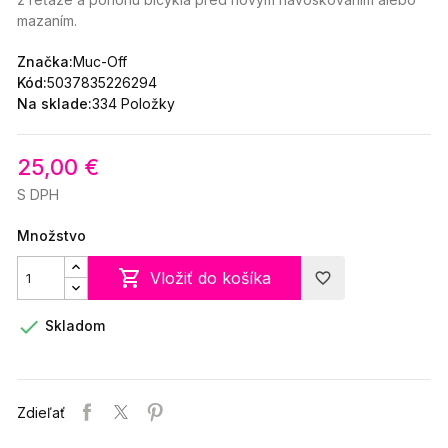
mazaním.
Značka:
Muc-Off
Kód:
5037835226294
Na sklade:
334 Položky
25,00 €
S DPH
Množstvo

Vložiť do košíka
favorite_border

Skladom
Zdieľať