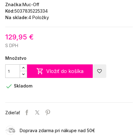
Značka:
Muc-Off
Kód:
5037835225334
Na sklade:
4 Položky
129,95 €
S DPH
Množstvo

Vložiť do košíka
favorite_border

Skladom
Zdieľať
Doprava zdarma pri nákupe nad 50€