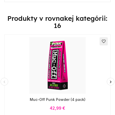
Produkty v rovnakej kategórii:
16
favorite_border
Muc-Off Punk Powder (4 pack)
42,99 €