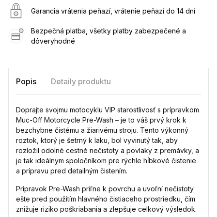
Garancia vrátenia peňazí, vrátenie peňazí do 14 dní
Bezpečná platba, všetky platby zabezpečené a
dôveryhodné
Popis
Detaily produktu
Doprajte svojmu motocyklu VIP starostlivosť s prípravkom
Muc-Off Motorcycle Pre-Wash – je to váš prvý krok k
bezchybne čistému a žiarivému stroju. Tento výkonný
roztok, ktorý je šetrný k laku, bol vyvinutý tak, aby
rozložil odolné cestné nečistoty a povlaky z premávky, a
je tak ideálnym spoločníkom pre rýchle hĺbkové čistenie
a prípravu pred detailným čistením.
Prípravok Pre-Wash priľne k povrchu a uvoľní nečistoty
ešte pred použitím hlavného čistiaceho prostriedku, čím
znižuje riziko poškriabania a zlepšuje celkový výsledok.