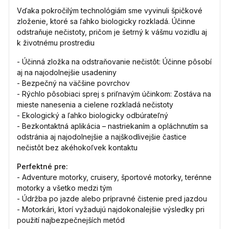
Vďaka pokročilým technológiám sme vyvinuli špičkové
zloženie, ktoré sa ľahko biologicky rozkladá. Účinne
odstraňuje nečistoty, pričom je šetrný k vášmu vozidlu aj
k životnému prostrediu
- Účinná zložka na odstraňovanie nečistôt: Účinne pôsobí
aj na najodolnejšie usadeniny
- Bezpečný na väčšine povrchov
- Rýchlo pôsobiaci sprej s priľnavým účinkom: Zostáva na
mieste nanesenia a cielene rozkladá nečistoty
- Ekologický a ľahko biologicky odbúrateľný
- Bezkontaktná aplikácia – nastriekaním a opláchnutím sa
odstránia aj najodolnejšie a najškodlivejšie častice
nečistôt bez akéhokoľvek kontaktu
Perfektné pre:
- Adventure motorky, cruisery, športové motorky, terénne
motorky a všetko medzi tým
- Údržba po jazde alebo prípravné čistenie pred jazdou
- Motorkári, ktorí vyžadujú najdokonalejšie výsledky pri
použití najbezpečnejších metód