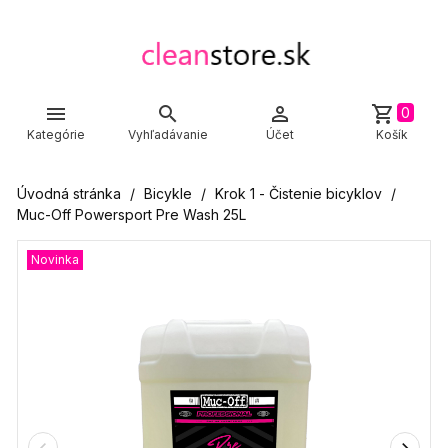



shopping_cart
0
Kategórie
Vyhľadávanie
Účet
Košík
Úvodná stránka
Bicykle
Krok 1 - Čistenie bicyklov
Muc-Off Powersport Pre Wash 25L
Novinka