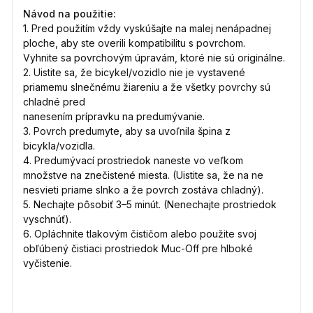
Návod na použitie:
1. Pred použitím vždy vyskúšajte na malej nenápadnej
ploche, aby ste overili kompatibilitu s povrchom.
Vyhnite sa povrchovým úpravám, ktoré nie sú originálne.
2. Uistite sa, že bicykel/vozidlo nie je vystavené
priamemu slnečnému žiareniu a že všetky povrchy sú
chladné pred
nanesením prípravku na predumývanie.
3. Povrch predumyte, aby sa uvoľnila špina z
bicykla/vozidla.
4. Predumývací prostriedok naneste vo veľkom
množstve na znečistené miesta. (Uistite sa, že na ne
nesvieti priame slnko a že povrch zostáva chladný).
5. Nechajte pôsobiť 3–5 minút. (Nenechajte prostriedok
vyschnúť).
6. Opláchnite tlakovým čističom alebo použite svoj
obľúbený čistiaci prostriedok Muc-Off pre hlboké
vyčistenie.