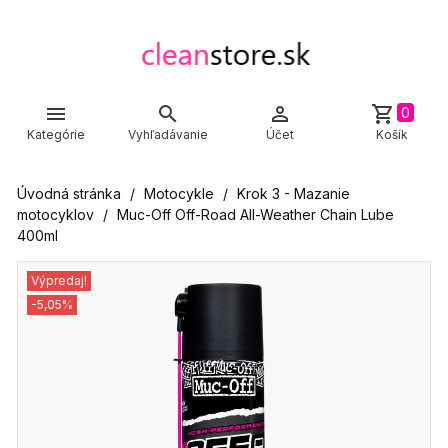



shopping_cart
0
Kategórie
Vyhľadávanie
Účet
Košík
Úvodná stránka
Motocykle
Krok 3 - Mazanie
motocyklov
Muc-Off Off-Road All-Weather Chain Lube
400ml
Výpredaj!
-5,05%