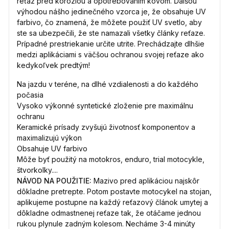
reťaz pred koróziou a opotrebovaním kovom. Ďalšou
výhodou nášho jedinečného vzorca je, že obsahuje UV
farbivo, čo znamená, že môžete použiť UV svetlo, aby
ste sa ubezpečili, že ste namazali všetky články reťaze.
Prípadné prestriekanie určite utrite. Prechádzajte dlhšie
medzi aplikáciami s väčšou ochranou svojej reťaze ako
kedykoľvek predtým!
Na jazdu v teréne, na dlhé vzdialenosti a do každého
počasia
Vysoko výkonné syntetické zloženie pre maximálnu
ochranu
Keramické prísady zvyšujú životnosť komponentov a
maximalizujú výkon
Obsahuje UV farbivo
Môže byť použitý na motokros, enduro, trial motocykle,
štvorkolky....
NÁVOD NA POUŽITIE:
Mazivo pred aplikáciou najskôr
dôkladne pretrepte. Potom postavte motocykel na stojan,
aplikujeme postupne na každý reťazový článok umytej a
dôkladne odmastnenej reťaze tak, že otáčame jednou
rukou plynule zadným kolesom. Necháme 3-4 minúty