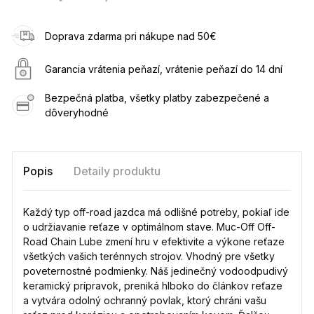
Doprava zdarma pri nákupe nad 50€
Garancia vrátenia peňazí, vrátenie peňazí do 14 dní
Bezpečná platba, všetky platby zabezpečené a
dôveryhodné
Popis
Detaily produktu
Každý typ off-road jazdca má odlišné potreby, pokiaľ ide
o udržiavanie reťaze v optimálnom stave. Muc-Off Off-
Road Chain Lube zmení hru v efektivite a výkone reťaze
všetkých vašich terénnych strojov. Vhodný pre všetky
poveternostné podmienky. Náš jedinečný vodoodpudivý
keramický prípravok, preniká hlboko do článkov reťaze
a vytvára odolný ochranný povlak, ktorý chráni vašu