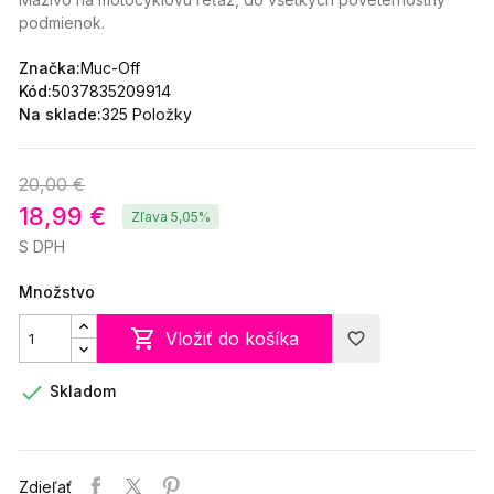
podmienok.
Značka:
Muc-Off
Kód:
5037835209914
Na sklade:
325 Položky
20,00 €
18,99 €
Zľava 5,05%
S DPH
Množstvo

Vložiť do košíka
favorite_border

Skladom
Zdieľať