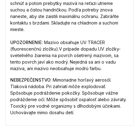
schnúť a potom prebytky mazivá na reťazi utrieme
suchou a čistou handričkou. Podľa potreby znova
naneste, aby ste zaistili maximálnu ochranu. Zabráňte
kontaktu s brzdami. Skladujte na chladnom a suchom
mieste.
UPOZORNENIE:
Mazivo obsahuje UV TRACER
(fluorescenčnú zložku).V prípade dopadu UV zložky-
svetelného žiarenia na povrch ošetrený mazivom, sa
tento povrch javí ako modrý. Nejedná sa ani o vadu
maziva, ani mazivo neobsahuje modrú farbu.
NEBEZPEČENSTVO
: Mimoriadne horľavý aerosól.
Tlaková nádoba. Pri zahriatí môže explodovať.
Spôsobuje podráždenie pokožky. Spôsobuje vážne
podráždenie očí. Môže spôsobiť ospalosť alebo závraty.
Toxický pre vodné organizmy s dlhodobými účinkami.
Uchovávajte mimo dosahu detí.