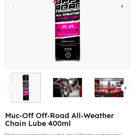
Muc-Off Off-Road All-Weather
Chain Lube 400ml
Mazivo na motocyklovú reťaz, do všetkých poveternostný