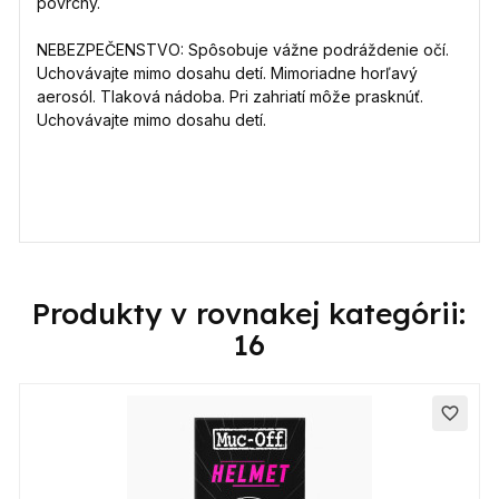
povrchy.
NEBEZPEČENSTVO: Spôsobuje vážne podráždenie očí.
Uchovávajte mimo dosahu detí. Mimoriadne horľavý
aerosól. Tlaková nádoba. Pri zahriatí môže prasknúť.
Uchovávajte mimo dosahu detí.
Produkty v rovnakej kategórii:
16
favorite_border