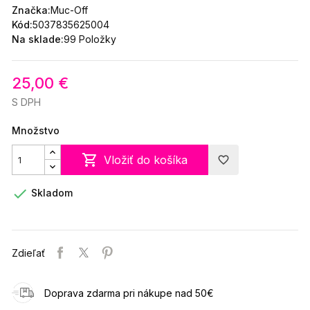
Značka:
Muc-Off
Kód:
5037835625004
Na sklade:
99 Položky
25,00 €
S DPH
Množstvo

Vložiť do košíka
favorite_border

Skladom
Zdieľať
Doprava zdarma pri nákupe nad 50€