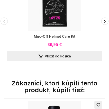
Muc-Off Helmet Care Kit
36,95 €
Vložiť do košíka

Zákazníci, ktorí kúpili tento
produkt, kúpili tiež:
favorite_border