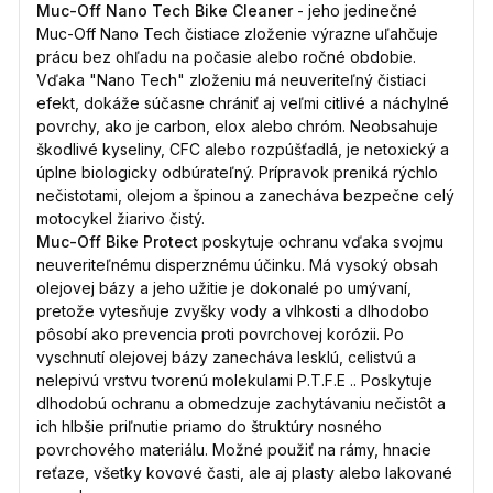
Muc-Off Nano Tech Bike Cleaner
- jeho jedinečné
Muc-Off Nano Tech čistiace zloženie výrazne uľahčuje
prácu bez ohľadu na počasie alebo ročné obdobie.
Vďaka "Nano Tech" zloženiu má neuveriteľný čistiaci
efekt, dokáže súčasne chrániť aj veľmi citlivé a náchylné
povrchy, ako je carbon, elox alebo chróm. Neobsahuje
škodlivé kyseliny, CFC alebo rozpúšťadlá, je netoxický a
úplne biologicky odbúrateľný. Prípravok preniká rýchlo
nečistotami, olejom a špinou a zanecháva bezpečne celý
motocykel žiarivo čistý.
Muc-Off Bike Protect
poskytuje ochranu vďaka svojmu
neuveriteľnému disperznému účinku. Má vysoký obsah
olejovej bázy a jeho užitie je dokonalé po umývaní,
pretože vytesňuje zvyšky vody a vlhkosti a dlhodobo
pôsobí ako prevencia proti povrchovej korózii. Po
vyschnutí olejovej bázy zanecháva lesklú, celistvú a
nelepivú vrstvu tvorenú molekulami P.T.F.E .. Poskytuje
dlhodobú ochranu a obmedzuje zachytávaniu nečistôt a
ich hlbšie priľnutie priamo do štruktúry nosného
povrchového materiálu. Možné použiť na rámy, hnacie
reťaze, všetky kovové časti, ale aj plasty alebo lakované