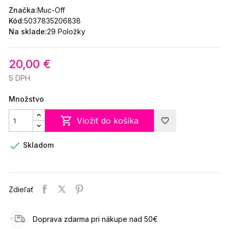
Značka:
Muc-Off
Kód:
5037835206838
Na sklade:
29 Položky
20,00 €
S DPH
Množstvo

Vložiť do košíka
favorite_border

Skladom
Zdieľať
Doprava zdarma pri nákupe nad 50€