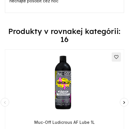
nechajte pôsobiť cez noc
Produkty v rovnakej kategórii:
16
favorite_border
Muc-Off Ludicrous AF Lube 1L