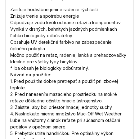
Zaisťuje hodvábne jemné radenie rýchlostí
Znižuje trenie a spotrebu energie
Odpudzuje vodu kvôli ochrane reťazí a komponentov
Vyniká v drsných, bahnitých jazdných podmienkach
Ľahko biologicky odbúrateľný
Obsahuje UV detekčné farbivo na zabezpečenie
úplného pokrytia
Možno použiť na reťaz, radenie, lanká a prehadzovačky
Ideálne pre všetky typy bicyklov
* Iba obsah je biologicky odbúrateľný.
Návod na použitie:
1. Pred použitím dobre pretrepať a použiť pri izbovej
teplote.
2. Pred nanesením mazacieho prostriedku na mokré
reťaze dôkladne očistite hnacie ústrojenstvo.
3. Zaistite, aby bol priestor hnacej jednotky suchý.
4. Nastriekajte mierne množstvo Muc-Off Wet Weather
Lube na vnútorný článok reťaze pri súčasnom otáčaní
pedálov v opačnom smere.
5. Prebytok utrite handričkou. Pre optimálny výkon