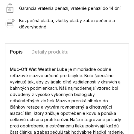
Garancia vrátenia peňazí, vrátenie peňazí do 14 dní
Bezpečná platba, všetky platby zabezpečené a
dôveryhodné
Popis
Detaily produktu
Muc-Off Wet Weather Lube
je mimoriadne odolné
reťazové mazivo určené pre bicykle. Bolo špeciálne
vyvinuté tak, aby zvládalo dlhé vzdialenosti v drsných a
bahnitých podmienkach. Náš najmodernejší vzorec bol
odvodený z vysoko výkonných biologicky
odbúrateľných zložiek Mazivo preniká hlboko do
článkov reťaze a vytvára rovnomerný a dlhotrvajúci
mazací film, ktorý znižuje opotrebenie kovu a ponúka
celkovú ochranu proti korózii. Naše integrované prísady
proti opotrebeniu a extrémnemu tlaku pokrývajú každú
časť článku a zabezpečujú tak hodvábne hladké radenie.