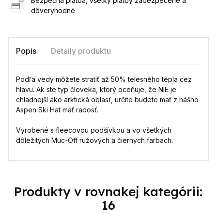
Bezpečná platba, všetky platby zabezpečené a
dôveryhodné
Popis
Detaily produktu
Podľa vedy môžete stratiť až 50% telesného tepla cez
hlavu. Ak ste typ človeka, ktorý oceňuje, že NIE je
chladnejší ako arktická oblasť, určite budete mať z nášho
Aspen Ski Hat mať radosť.
Vyrobené s fleecovou podšívkou a vo všetkých
dôležitých Muc-Off ružových a čiernych farbách.
Produkty v rovnakej kategórii:
16