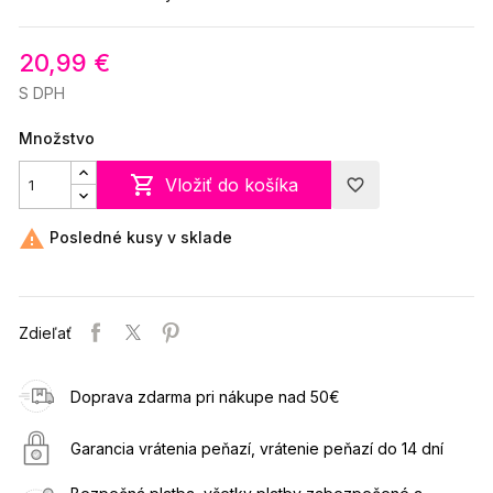
20,99 €
S DPH
Množstvo

Vložiť do košíka
favorite_border

Posledné kusy v sklade
Zdieľať
Doprava zdarma pri nákupe nad 50€
Garancia vrátenia peňazí, vrátenie peňazí do 14 dní