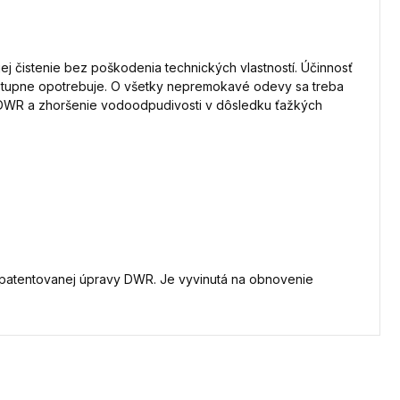
ej čistenie bez poškodenia technických vlastností. Účinnosť
upne opotrebuje. O všetky nepremokavé odevy sa treba
 DWR a zhoršenie vodoodpudivosti v dôsledku ťažkých
 patentovanej úpravy DWR. Je vyvinutá na obnovenie