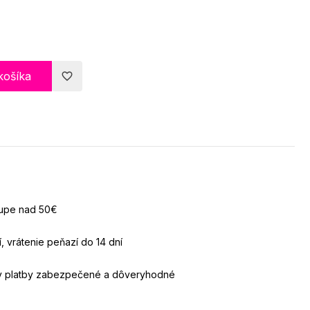
košíka
favorite_border
kupe nad 50€
, vrátenie peňazí do 14 dní
ky platby zabezpečené a dôveryhodné