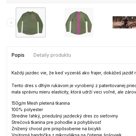
Popis
Detaily produktu
Každý jazdec vie, že keď vyzeráš ako frajer, dokážeš jazdiť rý
Tento dres s dlhým rukávom je vyrobený z patentovanej priedu
mala správnu mieru elasticity, ktorá udrží veci voľné, ale z
150g/m Mesh pletená tkanina
100% polyester
Stredne ľahký, priedušný jazdecký dres zo sieťoviny
Strečová tkanina pre pohodlie a pohyblivosť
Znížený chvost pre prispôsobenie na bicykli
Vnútorná handrička z mikrovlákna na čistenie šošoviek