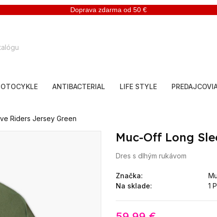
Doprava zdarma od 50 €
OTOCYKLE
ANTIBACTERIAL
LIFE STYLE
PREDAJCOVI
ve Riders Jersey Green
Muc-Off Long Sle
Dres s dlhým rukávom
Značka:
Mu
Na sklade:
1 
59,99 €