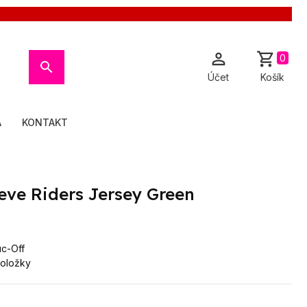

shopping_cart
0

Účet
Košík
A
KONTAKT
eve Riders Jersey Green
c-Off
Položky