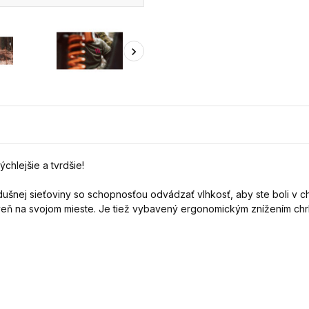
chlejšie a tvrdšie!
šnej sieťoviny so schopnosťou odvádzať vlhkosť, aby ste boli v chl
ároveň na svojom mieste. Je tiež vybavený ergonomickým znížením ch