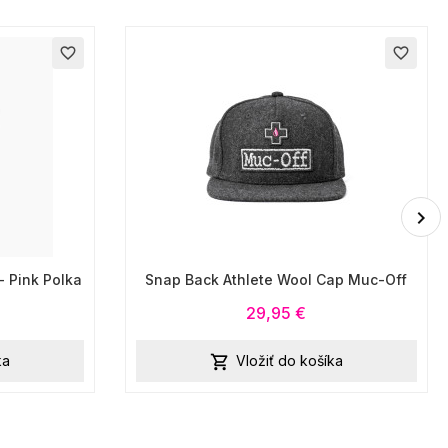
favorite_border
favorite_border
 Pink Polka
Snap Back Athlete Wool Cap Muc-Off
29,95 €
ka
Vložiť do košíka
