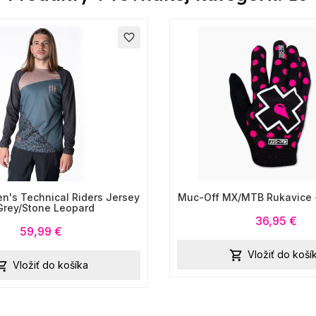
favorite_border
n's Technical Riders Jersey
Muc-Off MX/MTB Rukavice -
Grey/Stone Leopard
36,95 €
59,99 €
Vložiť do koší

Vložiť do košíka
