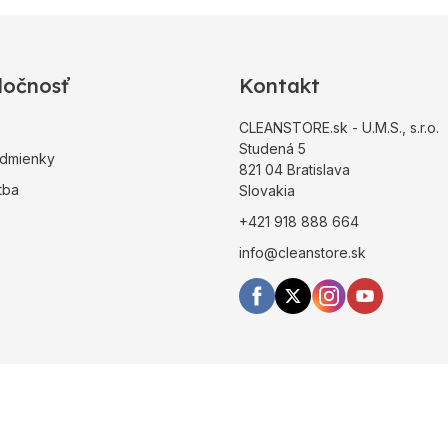
ločnosť
Kontakt
CLEANSTORE.sk - U.M.S., s.r.o.
Studená 5
dmienky
821 04 Bratislava
tba
Slovakia
+421 918 888 664
info@cleanstore.sk