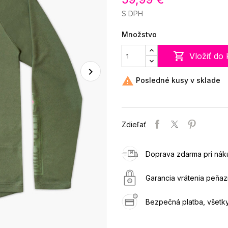
S DPH
Množstvo

Vložiť do 

Posledné kusy v sklade
Zdieľať
Doprava zdarma pri ná
Garancia vrátenia peňazí
Bezpečná platba, všet