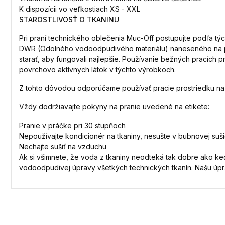
K dispozícii vo veľkostiach XS - XXL
STAROSTLIVOSŤ O TKANINU
Pri praní technického oblečenia Muc-Off postupujte podľa tých
DWR (Odolného vodoodpudivého materiálu) naneseného na p
starať, aby fungovali najlepšie. Používanie bežných prací
povrchovo aktívnych látok v týchto výrobkoch.
Z tohto dôvodou odporúčame používať pracie prostriedku na
Vždy dodržiavajte pokyny na pranie uvedené na etikete:
Pranie v práčke pri 30 stupňoch
Nepoužívajte kondicionér na tkaniny, nesušte v bubnovej suši
Nechajte sušiť na vzduchu
Ak si všimnete, že voda z tkaniny neodteká tak dobre ako 
vodoodpudivej úpravy všetkých technických tkanín. Našu úpra