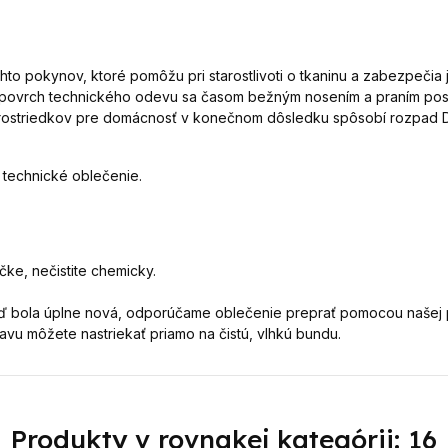
to pokynov, ktoré pomôžu pri starostlivoti o tkaninu a zabezpečia j
ovrch technického odevu sa časom bežným nosením a praním post
ch prostriedkov pre domácnosť v konečnom dôsledku spôsobí rozpad
 technické oblečenie.
čke, nečistite chemicky.
keď bola úplne nová, odporúčame oblečenie preprať pomocou našej
vu môžete nastriekať priamo na čistú, vlhkú bundu.
Produkty v rovnakej kategórii: 16