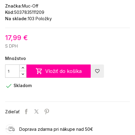
Značka:
Muc-Off
Kód:
5037835111209
Na sklade:
103 Položky
17,99 €
S DPH
Množstvo

Vložiť do košíka
favorite_border

Skladom
Zdieľať
Doprava zdarma pri nákupe nad 50€