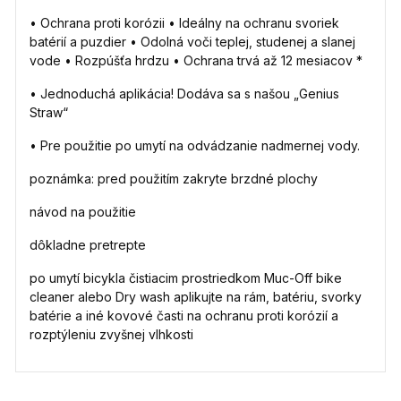
• Ochrana proti korózii • Ideálny na ochranu svoriek
batérií a puzdier • Odolná voči teplej, studenej a slanej
vode • Rozpúšťa hrdzu • Ochrana trvá až 12 mesiacov *
• Jednoduchá aplikácia! Dodáva sa s našou „Genius
Straw“
• Pre použitie po umytí na odvádzanie nadmernej vody.
poznámka: pred použitím zakryte brzdné plochy
návod na použitie
dôkladne pretrepte
po umytí bicykla čistiacim prostriedkom Muc-Off bike
cleaner alebo Dry wash aplikujte na rám, batériu, svorky
batérie a iné kovové časti na ochranu proti korózií a
rozptýleniu zvyšnej vlhkosti