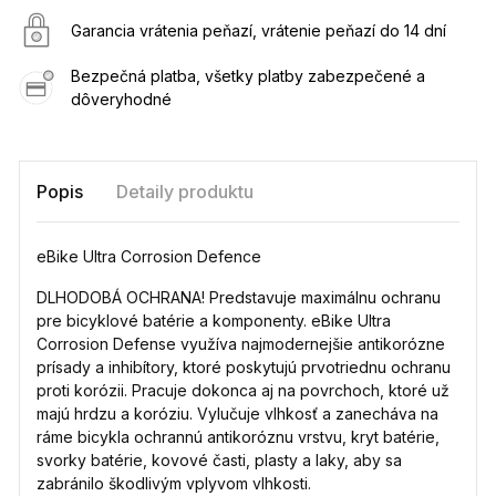
Garancia vrátenia peňazí, vrátenie peňazí do 14 dní
Bezpečná platba, všetky platby zabezpečené a
dôveryhodné
Popis
Detaily produktu
eBike Ultra Corrosion Defence
DLHODOBÁ OCHRANA! Predstavuje maximálnu ochranu
pre bicyklové batérie a komponenty. eBike Ultra
Corrosion Defense využíva najmodernejšie antikorózne
prísady a inhibítory, ktoré poskytujú prvotriednu ochranu
proti korózii. Pracuje dokonca aj na povrchoch, ktoré už
majú hrdzu a koróziu. Vylučuje vlhkosť a zanecháva na
ráme bicykla ochrannú antikoróznu vrstvu, kryt batérie,
svorky batérie, kovové časti, plasty a laky, aby sa
zabránilo škodlivým vplyvom vlhkosti.