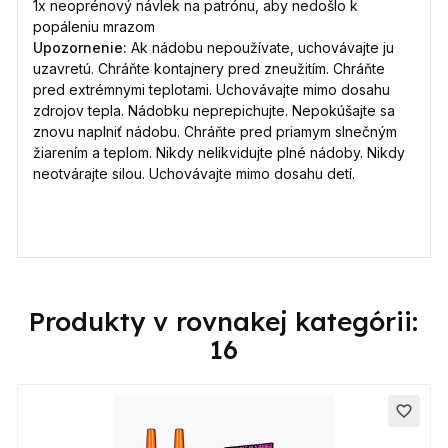
1x neoprénový návlek na patrónu, aby nedošlo k
popáleniu mrazom
Upozornenie:
Ak nádobu nepoužívate, uchovávajte ju
uzavretú. Chráňte kontajnery pred zneužitím. Chráňte
pred extrémnymi teplotami. Uchovávajte mimo dosahu
zdrojov tepla. Nádobku neprepichujte. Nepokúšajte sa
znovu naplniť nádobu. Chráňte pred priamym slnečným
žiarením a teplom. Nikdy nelikvidujte plné nádoby. Nikdy
neotvárajte silou. Uchovávajte mimo dosahu detí.
Produkty v rovnakej kategórii:
16
favorite_border