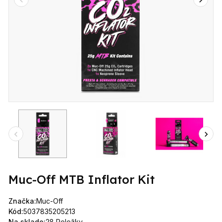
Muc-Off MTB Inflator Kit
Značka:
Muc-Off
Kód:
5037835205213
Na sklade:
28 Položky