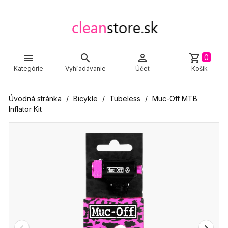



shopping_cart
0
Kategórie
Vyhľadávanie
Účet
Košík
Úvodná stránka
Bicykle
Tubeless
Muc-Off MTB
Inflator Kit