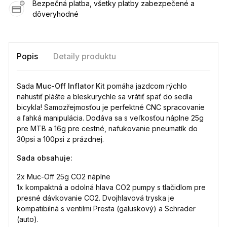
Bezpečná platba, všetky platby zabezpečené a
dôveryhodné
Popis
Detaily produktu
Sada
Muc-Off Inflator Kit
pomáha jazdcom rýchlo
nahustiť plášte a bleskurychle sa vrátiť späť do sedla
bicykla! Samozřejmosťou je perfektné CNC spracovanie
a ľahká manipulácia. Dodáva sa s veľkosťou náplne 25g
pre MTB a 16g pre cestné, nafukovanie pneumatík do
30psi a 100psi z prázdnej.
Sada obsahuje:
2x Muc-Off 25g CO2 náplne
1x kompaktná a odolná hlava CO2 pumpy s tlačidlom pre
presné dávkovanie CO2. Dvojhlavová tryska je
kompatibilná s ventilmi Presta (galuskový) a Schrader
(auto).