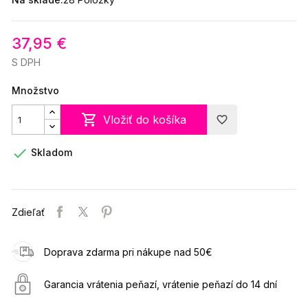
37,95 €
S DPH
Množstvo

Vložiť do košíka
favorite_border

Skladom
Zdieľať
Doprava zdarma pri nákupe nad 50€
Garancia vrátenia peňazí, vrátenie peňazí do 14 dní