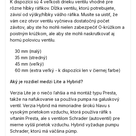
K dispozícii sú 4 veľkosti drieku ventilu vhodné pre
rôzne hĺbky ráfikov. Dĺžka ventilu, ktorú potrebujete,
závisí od výšky/hĺbky vášho ráfika. Musíte sa uistiť, že
vám cez otvor ventilu vyčnieva dostatočný počet
závitov, aby ste ho mohli nielen zabezpečiť O-krúžkom a
poistným krúžkom, ale aby ste mohli naskrutkovať aj
hornú polovicu ventilu.
30 mm (malý)
35 mm (stredný)
45 mm (veľký)
60 mm (extra veľký - k dispozícii len v čiernej farbe)
Aký je rozdiel medzi Lite a Hybrid?
Verzia Lite je o niečo ľahšia a má montáž typu Presta,
takže na nafukovanie sa používa pumpa na galuskový
ventil. Verzia Hybrid má mimoriadne širokú hlavu s
vysokým prietokom vzduchu, ktorá používa ráfik s
vŕtaním Presta, ale s ventilom Schrader (autoventil) pre
mierne vyšší prietok vzduchu. Hybrid vyžaduje pumpu
Schrader, ktorú má väčšina púmp.