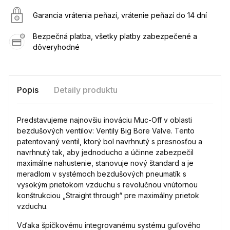
Garancia vrátenia peňazí, vrátenie peňazí do 14 dní
Bezpečná platba, všetky platby zabezpečené a
dôveryhodné
Popis
Detaily produktu
Predstavujeme najnovšiu inováciu Muc-Off v oblasti
bezdušových ventilov: Ventily Big Bore Valve. Tento
patentovaný ventil, ktorý bol navrhnutý s presnosťou a
navrhnutý tak, aby jednoducho a účinne zabezpečil
maximálne nahustenie, stanovuje nový štandard a je
meradlom v systémoch bezdušových pneumatík s
vysokým prietokom vzduchu s revolučnou vnútornou
konštrukciou „Straight through“ pre maximálny prietok
vzduchu.
Vďaka špičkovému integrovanému systému guľového