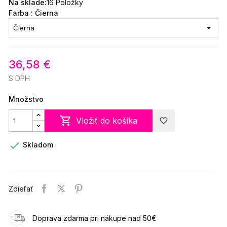
Na sklade:
16 Položky
Farba : Čierna
36,58 €
S DPH
Množstvo

Vložiť do košíka
favorite_border

Skladom
Zdieľať
Doprava zdarma pri nákupe nad 50€