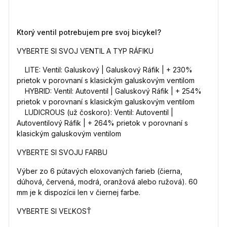
Ktorý ventil potrebujem pre svoj bicykel?
VYBERTE SI SVOJ VENTIL A TYP RÁFIKU
LITE: Ventil: Galuskový | Galuskový Ráfik | + 230%
prietok v porovnaní s klasickým galuskovým ventilom
HYBRID: Ventil: Autoventil | Galuskový Ráfik | + 254%
prietok v porovnaní s klasickým galuskovým ventilom
LUDICROUS (už čoskoro): Ventil: Autoventil |
Autoventilový Ráfik | + 264% prietok v porovnaní s
klasickým galuskovým ventilom
VYBERTE SI SVOJU FARBU
Výber zo 6 pútavých eloxovaných farieb (čierna,
dúhová, červená, modrá, oranžová alebo ružová). 60
mm je k dispozícii len v čiernej farbe.
VYBERTE SI VEĽKOSŤ