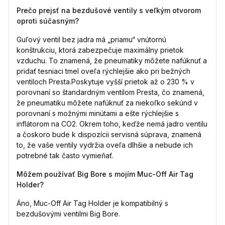
Prečo prejsť na bezdušové ventily s veľkým otvorom
oproti súčasným?
Guľový ventil bez jadra má „priamu“ vnútornú
konštrukciu, ktorá zabezpečuje maximálny prietok
vzduchu. To znamená, že pneumatiky môžete nafúknuť a
pridať tesniaci tmel oveľa rýchlejšie ako pri bežných
ventiloch Presta.Poskytuje vyšší prietok až o 230 % v
porovnaní so štandardným ventilom Presta, čo znamená,
že pneumatiku môžete nafúknuť za niekoľko sekúnd v
porovnaní s možnými minútami a ešte rýchlejšie s
inflátorom na CO2. Okrem toho, keďže nemá jadro ventilu
a čoskoro bude k dispozícii servisná súprava, znamená
to, že vaše ventily vydržia oveľa dlhšie a nebude ich
potrebné tak často vymieňať.
Môžem používať Big Bore s mojím Muc-Off Air Tag
Holder?
Áno, Muc-Off Air Tag Holder je kompatibilný s
bezdušovými ventilmi Big Bore.