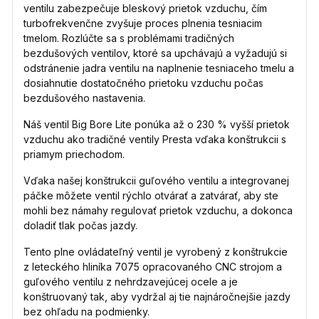
ventilu zabezpečuje bleskový prietok vzduchu, čím
turbofrekvenčne zvyšuje proces plnenia tesniacim
tmelom. Rozlúčte sa s problémami tradičných
bezdušových ventilov, ktoré sa upchávajú a vyžadujú si
odstránenie jadra ventilu na naplnenie tesniaceho tmelu a
dosiahnutie dostatočného prietoku vzduchu počas
bezdušového nastavenia.
Náš ventil Big Bore Lite ponúka až o 230 % vyšší prietok
vzduchu ako tradičné ventily Presta vďaka konštrukcii s
priamym priechodom.
Vďaka našej konštrukcii guľového ventilu a integrovanej
páčke môžete ventil rýchlo otvárať a zatvárať, aby ste
mohli bez námahy regulovať prietok vzduchu, a dokonca
doladiť tlak počas jazdy.
Tento plne ovládateľný ventil je vyrobený z konštrukcie
z leteckého hliníka 7075 opracovaného CNC strojom a
guľového ventilu z nehrdzavejúcej ocele a je
konštruovaný tak, aby vydržal aj tie najnáročnejšie jazdy
bez ohľadu na podmienky.