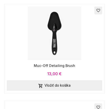
favorite_border
Muc-Off Detailing Brush
13,00 €
Vložiť do košíka

favorite_border