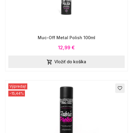
Muc-Off Metal Polish 100ml
12,99 €
Vložiť do košíka

Výpredaj!
favorite_border
-15,44%