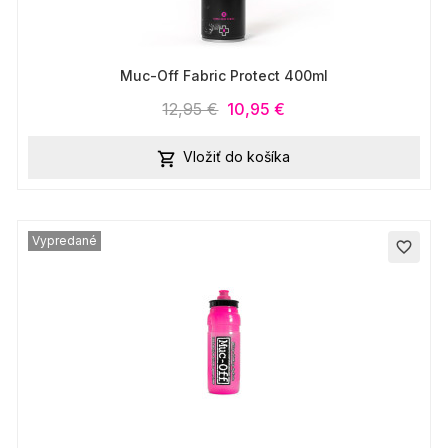
Muc-Off Fabric Protect 400ml
12,95 €
10,95 €
Vložiť do košíka

Vypredané
favorite_border