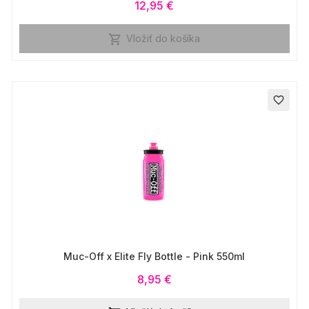
12,95 €
Vložiť do košíka

favorite_border
Muc-Off x Elite Fly Bottle - Pink 550ml
8,95 €