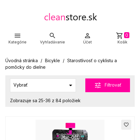



shopping_cart
0
Kategórie
Vyhľadávanie
Účet
Košík
Úvodná stránka
Bicykle
Starostlivosť o cyklistu a
pomôcky do dielne

tune
Filtrovať
Vybrať
Zobrazuje sa 25-36 z 84 položiek
favorite_border