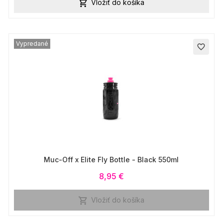
Vložiť do košíka

Vypredané
favorite_border
Muc-Off x Elite Fly Bottle - Black 550ml
8,95 €
Vložiť do košíka
