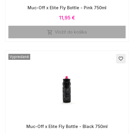
Muc-Off x Elite Fly Bottle - Pink 750ml
11,95 €
Vložiť do košíka

Vypredané
favorite_border
Muc-Off x Elite Fly Bottle - Black 750ml