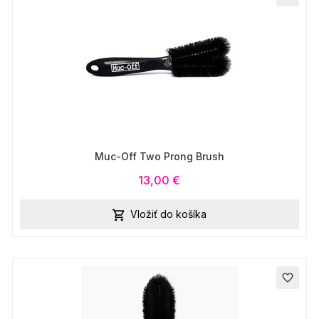
Muc-Off Two Prong Brush
13,00 €
Vložiť do košíka

favorite_border