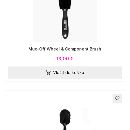
Muc-Off Wheel & Component Brush
13,00 €
Vložiť do košíka

favorite_border