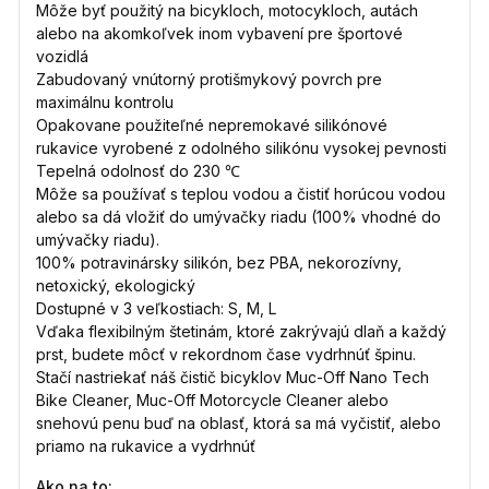
Môže byť použitý na bicykloch, motocykloch, autách
alebo na akomkoľvek inom vybavení pre športové
vozidlá
Zabudovaný vnútorný protišmykový povrch pre
maximálnu kontrolu
Opakovane použiteľné nepremokavé silikónové
rukavice vyrobené z odolného silikónu vysokej pevnosti
Tepelná odolnosť do 230 ℃
Môže sa používať s teplou vodou a čistiť horúcou vodou
alebo sa dá vložiť do umývačky riadu (100% vhodné do
umývačky riadu).
100% potravinársky silikón, bez PBA, nekorozívny,
netoxický, ekologický
Dostupné v 3 veľkostiach: S, M, L
Vďaka flexibilným štetinám, ktoré zakrývajú dlaň a každý
prst, budete môcť v rekordnom čase vydrhnúť špinu.
Stačí nastriekať náš čistič bicyklov Muc-Off Nano Tech
Bike Cleaner, Muc-Off Motorcycle Cleaner alebo
snehovú penu buď na oblasť, ktorá sa má vyčistiť, alebo
priamo na rukavice a vydrhnúť
Ako na to: