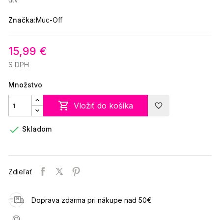
Značka:
Muc-Off
15,99 €
S DPH
Množstvo

Vložiť do košíka
favorite_border

Skladom
Zdieľať
Doprava zdarma pri nákupe nad 50€