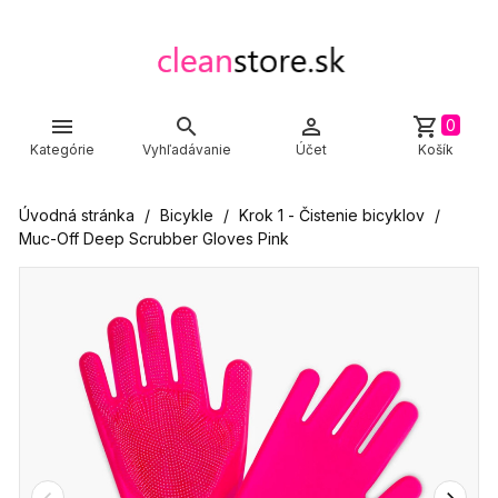



shopping_cart
0
Kategórie
Vyhľadávanie
Účet
Košík
Úvodná stránka
Bicykle
Krok 1 - Čistenie bicyklov
Muc-Off Deep Scrubber Gloves Pink