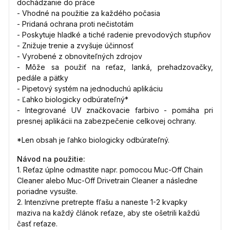
dochádzanie do práce
- Vhodné na použitie za každého počasia
- Pridaná ochrana proti nečistotám
- Poskytuje hladké a tiché radenie prevodových stupňov
- Znižuje trenie a zvyšuje účinnosť
- Vyrobené z obnoviteľných zdrojov
- Môže sa použiť na reťaz, lanká, prehadzovačky,
pedále a pätky
- Pipetový systém na jednoduchú aplikáciu
- Ľahko biologicky odbúrateľný*
- Integrované UV značkovacie farbivo - pomáha pri
presnej aplikácii na zabezpečenie celkovej ochrany.
*Len obsah je ľahko biologicky odbúrateľný.
Návod na použitie:
1. Reťaz úplne odmastite napr. pomocou
Muc-Off Chain
Cleaner
alebo
Muc-Off Drivetrain Cleaner
a následne
poriadne vysušte.
2. Intenzívne pretrepte fľašu a naneste 1-2 kvapky
maziva na každý článok reťaze, aby ste ošetrili každú
časť reťaze.