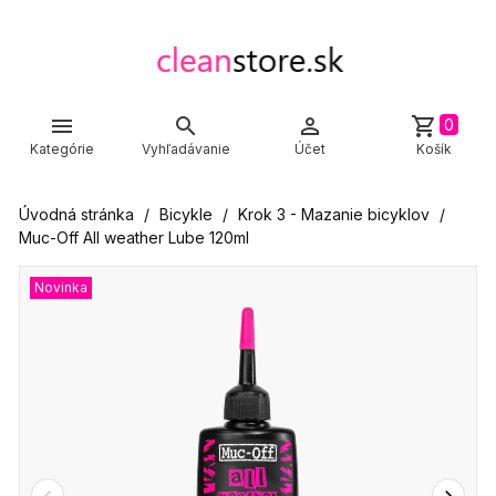



shopping_cart
0
Kategórie
Vyhľadávanie
Účet
Košík
Úvodná stránka
Bicykle
Krok 3 - Mazanie bicyklov
Muc-Off All weather Lube 120ml
Novinka