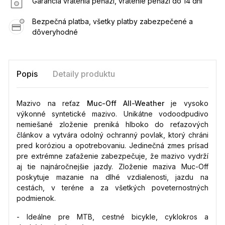
Garancia vrátenia peňazí, vrátenie peňazí do 14 dní
Bezpečná platba, všetky platby zabezpečené a
dôveryhodné
Popis
Detaily produktu
Mazivo na reťaz
Muc-Off All-Weather
je vysoko
výkonné syntetické mazivo. Unikátne vodoodpudivo
nemiešané zloženie preniká hlboko do reťazových
článkov a vytvára odolný ochranný povlak, ktorý chráni
pred koróziou a opotrebovaniu. Jedinečná zmes prísad
pre extrémne zaťaženie zabezpečuje, že mazivo vydrží
aj tie najnáročnejšie jazdy. Zloženie maziva Muc-Off
poskytuje mazanie na dlhé vzdialenosti, jazdu na
cestách, v teréne a za všetkých poveternostných
podmienok.
- Ideálne pre MTB, cestné bicykle, cyklokros a