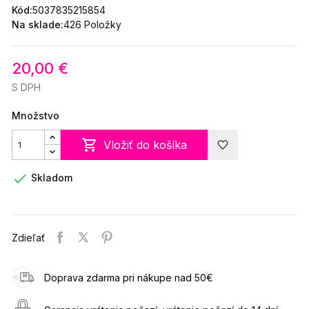
Kód:
5037835215854
Na sklade:
426 Položky
20,00 €
S DPH
Množstvo

Vložiť do košíka
favorite_border

Skladom
Zdieľať
Doprava zdarma pri nákupe nad 50€