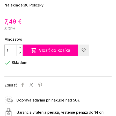
Na sklade:
86 Položky
7,49 €
S DPH
Množstvo

Vložiť do košíka
favorite_border

Skladom
Zdieľať
Doprava zdarma pri nákupe nad 50€
Garancia vrátenia peňazí, vrátenie peňazí do 14 dní