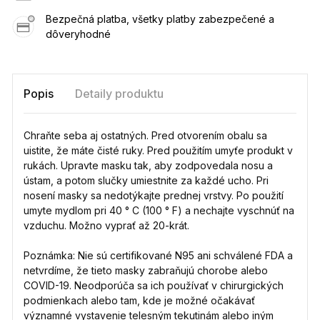
Bezpečná platba, všetky platby zabezpečené a
dôveryhodné
Popis
Detaily produktu
Chraňte seba aj ostatných. Pred otvorením obalu sa
uistite, že máte čisté ruky. Pred použitím umyťe produkt v
rukách. Upravte masku tak, aby zodpovedala nosu a
ústam, a potom slučky umiestnite za každé ucho. Pri
nosení masky sa nedotýkajte prednej vrstvy. Po použití
umyte mydlom pri 40 ° C (100 ° F) a nechajte vyschnúť na
vzduchu. Možno vyprať až 20-krát.
Poznámka: Nie sú certifikované N95 ani schválené FDA a
netvrdíme, že tieto masky zabraňujú chorobe alebo
COVID-19. Neodporúča sa ich používať v chirurgických
podmienkach alebo tam, kde je možné očakávať
významné vystavenie telesným tekutinám alebo iným