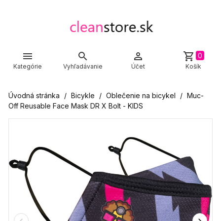



shopping_cart
0
Kategórie
Vyhľadávanie
Účet
Košík
Úvodná stránka
Bicykle
Oblečenie na bicykel
Muc-
Off Reusable Face Mask DR X Bolt - KIDS