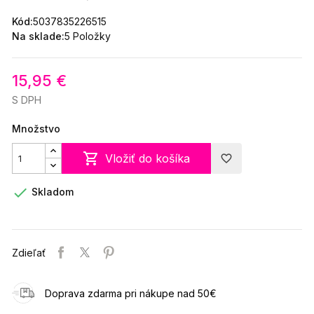
Kód:
5037835226515
Na sklade:
5 Položky
15,95 €
S DPH
Množstvo

Vložiť do košíka
favorite_border

Skladom
Zdieľať
Doprava zdarma pri nákupe nad 50€