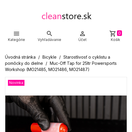



shopping_cart
0
Kategórie
Vyhľadávanie
Účet
Košík
Úvodná stránka
Bicykle
Starostlivosť o cyklistu a
pomôcky do dielne
Muc-Off Tap for 25ltr Powersports
Workshop (MO21485, MO21486, MO21487)
Novinka