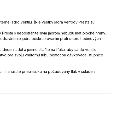
teľné jadro ventilu. (Nie všetky jadrá ventilov Presta sú
tily Presta s neodstrániteľným jadrom nebudú mať ploché hrany.
na odstránenie jadra odskrutkovaním proti smeru hodinových
te dnom nadol a jemne stlačte na fľašu, aby sa do ventilu
ožstvo pre svoju vnútornú tubu pomocou dávkovacej stupnice
tom nahustite pneumatiku na požadovaný tlak v súlade s