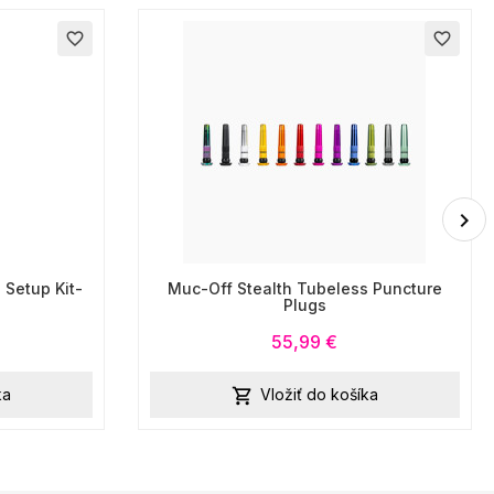
favorite_border
favorite_border
 Setup Kit-
Muc-Off Stealth Tubeless Puncture
Plugs
55,99 €
ka
Vložiť do košíka
