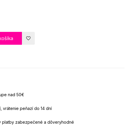
košíka
favorite_border
kupe nad 50€
, vrátenie peňazí do 14 dní
ky platby zabezpečené a dôveryhodné