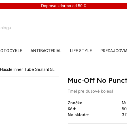
Doprava zdarma od 50 €
OTOCYKLE
ANTIBACTERIAL
LIFE STYLE
PREDAJCOVI
Hassle Inner Tube Sealant 5L
Muc-Off No Punct
Tmel pre dušové kolesá
Značka:
Mu
Kód:
50
Na sklade:
3 