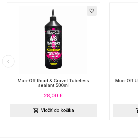
favorite_border
Muc-Off Road & Gravel Tubeless
Muc-Off Ul
sealant 500ml
28,00 €
Vložiť do košíka
