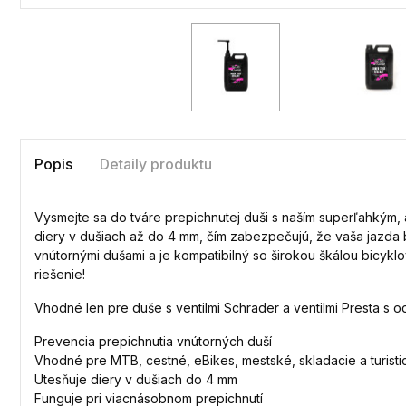
Popis
Detaily produktu
Vysmejte sa do tváre prepichnutej duši s naším superľahkým, 
diery v dušiach až do 4 mm, čím zabezpečujú, že vaša jazda 
vnútornými dušami a je kompatibilný so širokou škálou bicykl
riešenie!
Vhodné len pre duše s ventilmi Schrader a ventilmi Presta s
Prevencia prepichnutia vnútorných duší
Vhodné pre MTB, cestné, eBikes, mestské, skladacie a turisti
Utesňuje diery v dušiach do 4 mm
Funguje pri viacnásobnom prepichnutí