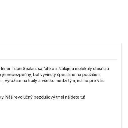
nner Tube Sealant sa ľahko inštaluje a molekuly utesňujú
je nebezpečný, bol vyvinutý špeciálne na použitie s
m, vyrážate na traily a všetko medzi tým, máme pre vás
iky. Náš revolučný bezdušový tmel
nájdete tu
!