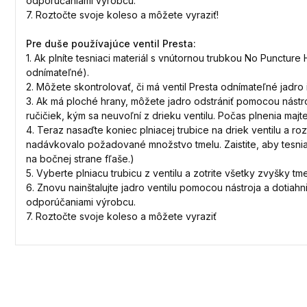
odporúčaniami výrobcu.
7. Roztočte svoje koleso a môžete vyraziť!
Pre duše používajúce ventil Presta:
1. Ak plníte tesniaci materiál s vnútornou trubkou No Puncture 
odnímateľné).
2. Môžete skontrolovať, či má ventil Presta odnímateľné jadro 
3. Ak má ploché hrany, môžete jadro odstrániť pomocou nástro
ručičiek, kým sa neuvoľní z drieku ventilu. Počas plnenia majte
4. Teraz nasaďte koniec plniacej trubice na driek ventilu a ro
nadávkovalo požadované množstvo tmelu. Zaistite, aby tesnia
na bočnej strane fľaše.)
5. Vyberte plniacu trubicu z ventilu a zotrite všetky zvyšky tme
6. Znovu nainštalujte jadro ventilu pomocou nástroja a dotia
odporúčaniami výrobcu.
7. Roztočte svoje koleso a môžete vyraziť