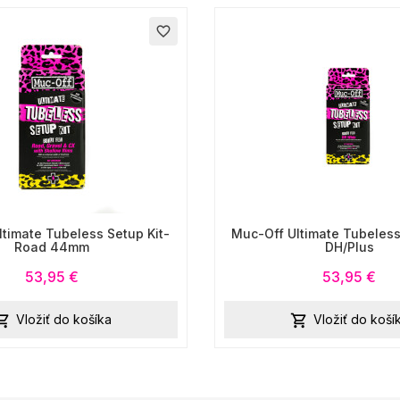
favorite_border
timate Tubeless Setup Kit-
Muc-Off Ultimate Tubeless
Road 44mm
DH/Plus
53,95 €
53,95 €
Vložiť do košíka
Vložiť do koší

