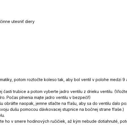
inne utesniť diery
umatiky, potom roztočte koleso tak, aby bol ventil v polohe medzi 9 
ej časti trubice a potom vyberte jadro ventilu z drieku ventilu. (Vlo
ro. Počas plnenia majte jadro ventilu v bezpečí!)
ašu obráťte naopak, jemne stlačte na fľašu, aby sa do ventilu dalo p
 svoju dušu pomocou dávkovacej stupnice na bočnej strane fľaše.)
lu.
hnite ho v smere hodinových ručičiek, až kým nebude dotiahnuté, po