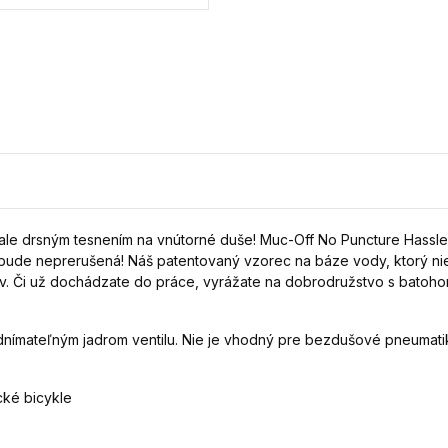
ale drsným tesnením na vnútorné duše! Muc-Off No Puncture Hassle I
bude neprerušená! Náš patentovaný vzorec na báze vody, ktorý nie 
ov. Či už dochádzate do práce, vyrážate na dobrodružstvo s batoho
 odnímateľným jadrom ventilu. Nie je vhodný pre bezdušové pneumat
cké bicykle