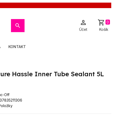

shopping_cart
0

Účet
Košík
A
KONTAKT
ure Hassle Inner Tube Sealant 5L
c-Off
37835211306
Položky