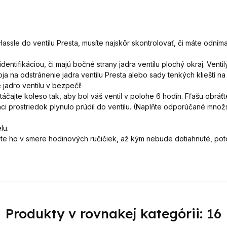
Hassle do ventilu Presta, musíte najskôr skontrolovať, či máte odníma
identifikáciou, či majú bočné strany jadra ventilu plochý okraj. Ven
ja na odstránenie jadra ventilu Presta alebo sady tenkých klieští 
 jadro ventilu v bezpečí!
ztáčajte koleso tak, aby bol váš ventil v polohe 6 hodín. Fľašu obráť
ci prostriedok plynulo prúdil do ventilu. (Naplňte odporúčané mn
lu.
hnite ho v smere hodinových ručičiek, až kým nebude dotiahnuté, po
Produkty v rovnakej kategórii: 16