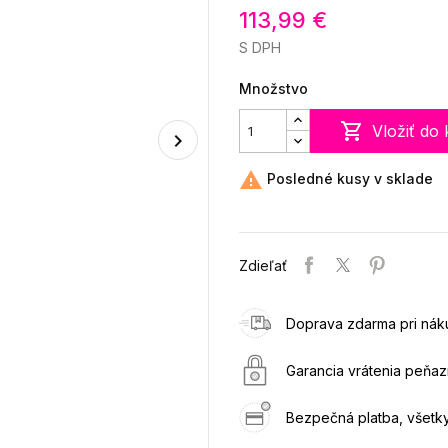
113,99 €
S DPH
Množstvo

Vložiť do 

Posledné kusy v sklade
Zdieľať
Doprava zdarma pri ná
Garancia vrátenia peňazí
Bezpečná platba, všet