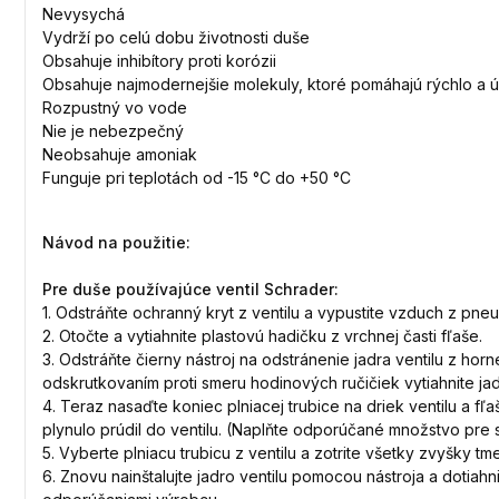
Nevysychá
Vydrží po celú dobu životnosti duše
Obsahuje inhibítory proti korózii
Obsahuje najmodernejšie molekuly, ktoré pomáhajú rýchlo a úč
Rozpustný vo vode
Nie je nebezpečný
Neobsahuje amoniak
Funguje pri teplotách od -15 °C do +50 °C
Návod na použitie:
Pre duše používajúce ventil Schrader:
1. Odstráňte ochranný kryt z ventilu a vypustite vzduch z pne
2. Otočte a vytiahnite plastovú hadičku z vrchnej časti fľaše.
3. Odstráňte čierny nástroj na odstránenie jadra ventilu z horn
odskrutkovaním proti smeru hodinových ručičiek vytiahnite jad
4. Teraz nasaďte koniec plniacej trubice na driek ventilu a fľ
plynulo prúdil do ventilu. (Naplňte odporúčané množstvo pre
5. Vyberte plniacu trubicu z ventilu a zotrite všetky zvyšky tme
6. Znovu nainštalujte jadro ventilu pomocou nástroja a dotia