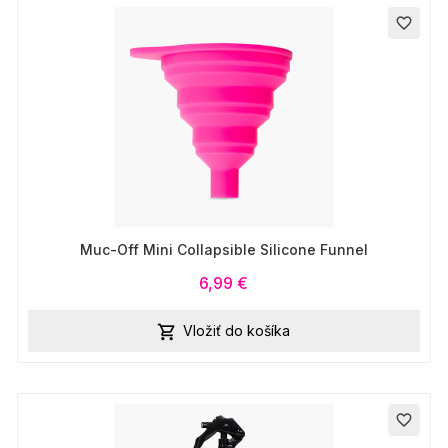
favorite_border
Muc-Off Mini Collapsible Silicone Funnel
6,99 €
Vložiť do košíka

favorite_border