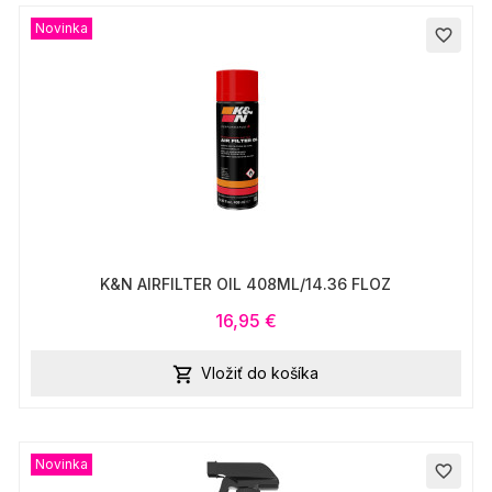
Novinka
favorite_border
K&N AIRFILTER OIL 408ML/14.36 FLOZ
16,95 €
Vložiť do košíka

Novinka
favorite_border