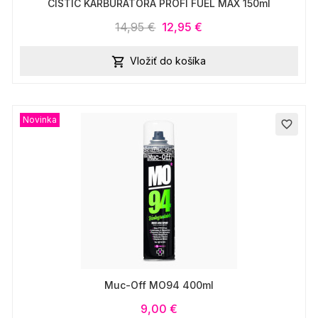
CISTIC KARBURATORA PROFI FUEL MAX 150ml
14,95 €
12,95 €
Vložiť do košíka

Novinka
favorite_border
Muc-Off MO94 400ml
9,00 €