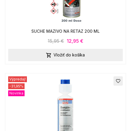
SUCHE MAZIVO NA RETAZ 200 ML
15,95 €
12,95 €
Vložiť do košíka

Výpredaj!
favorite_border
-31,95%
Novinka