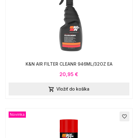
K&N AIR FILTER CLEANR 946ML/32OZ EA
20,95 €
Vložiť do košíka

Novinka
favorite_border