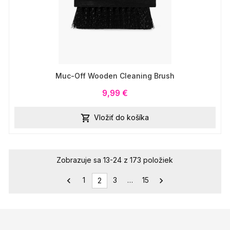
Muc-Off Wooden Cleaning Brush
9,99 €
Vložiť do košíka

Zobrazuje sa 13-24 z 173 položiek
1
3
…
15


2