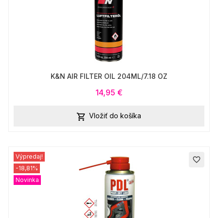
K&N AIR FILTER OIL 204ML/7.18 OZ
14,95 €
Vložiť do košíka

Výpredaj!
favorite_border
-18,81%
Novinka