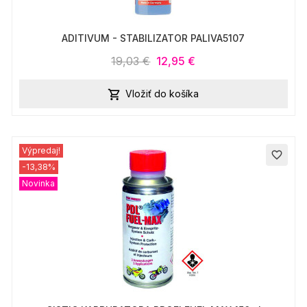
ADITIVUM - STABILIZATOR PALIVA5107
19,03 €
12,95 €
Vložiť do košíka

Výpredaj!
favorite_border
-13,38%
Novinka