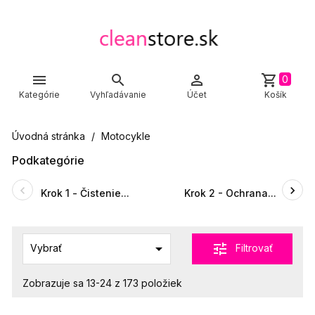



shopping_cart
0
Kategórie
Vyhľadávanie
Účet
Košík
Úvodná stránka
Motocykle
Podkategórie
Krok 1 - Čistenie...
Krok 2 - Ochrana...

tune
Filtrovať
Vybrať
Zobrazuje sa 13-24 z 173 položiek