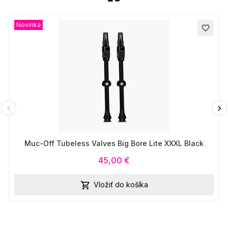
Novinka
favorite_border
Muc-Off Tubeless Valves Big Bore Lite XXXL Black
45,00 €
Vložiť do košíka
