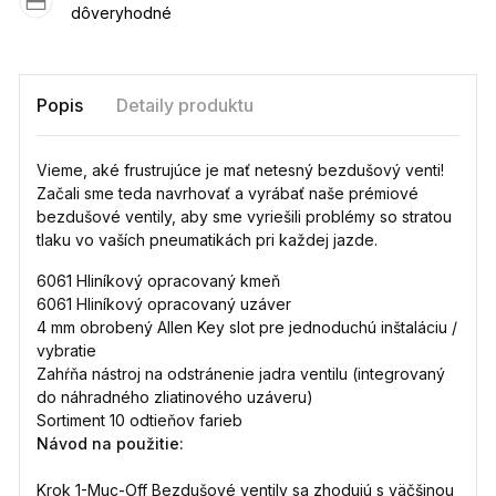
dôveryhodné
Popis
Detaily produktu
Vieme, aké frustrujúce je mať netesný bezdušový venti!
Začali sme teda navrhovať a vyrábať naše prémiové
bezdušové ventily, aby sme vyriešili problémy so stratou
tlaku vo vaších pneumatikách pri každej jazde.
6061 Hliníkový opracovaný kmeň
6061 Hliníkový opracovaný uzáver
4 mm obrobený Allen Key slot pre jednoduchú inštaláciu /
vybratie
Zahŕňa nástroj na odstránenie jadra ventilu (integrovaný
do náhradného zliatinového uzáveru)
Sortiment 10 odtieňov farieb
Návod na použitie:
Krok 1-Muc-Off Bezdušové ventily sa zhodujú s väčšinou