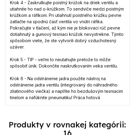
Krok 4 - Zaskrutkujte poistný krúžok na driek ventilu a
utiahnite ho nad o-krúžkom. To sendviče medzi poistným
krúžkom a ráfikom. Pri utiahnutí poistného krúžku pevne
zatlačte na spodnú časť ventila vo vnútri ráfika.
Pokračujte v tlačení, až kým nie je blokovací rúč pevne
dotiahnutý a gumový tesniaci krúžok nevystrekne. Týmto
spôsobom viete, že ste vytvorili dobrý vzduchotesný
uzáver.
Krok 5 - TIP - veľmi to neutahujte pretože to môže
spôsobiť únik. Dokončite naskrutkovaním veka ventilu.
Krok 6 - Na odstránenie jadra použite nástroj na
odstránenie jadra ventilu (integrovaný do náhradného
zliatinového viečka) a naplňte ho bezdušovým tesniacim
tmelom a nafúknite pneumatiku! Práca hotová
Produkty v rovnakej kategórii:
16