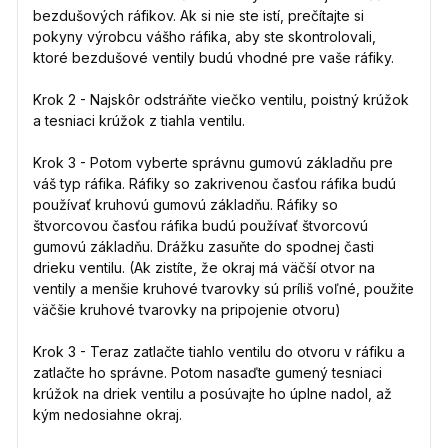
bezdušových ráfikov. Ak si nie ste istí, prečítajte si
pokyny výrobcu vášho ráfika, aby ste skontrolovali,
ktoré bezdušové ventily budú vhodné pre vaše ráfiky.
Krok 2 - Najskôr odstráňte viečko ventilu, poistný krúžok
a tesniaci krúžok z tiahla ventilu.
Krok 3 - Potom vyberte správnu gumovú základňu pre
váš typ ráfika. Ráfiky so zakrivenou časťou ráfika budú
používať kruhovú gumovú základňu. Ráfiky so
štvorcovou časťou ráfika budú používať štvorcovú
gumovú základňu. Drážku zasuňte do spodnej časti
drieku ventilu. (Ak zistíte, že okraj má väčší otvor na
ventily a menšie kruhové tvarovky sú príliš voľné, použite
väčšie kruhové tvarovky na pripojenie otvoru)
Krok 3 - Teraz zatlačte tiahlo ventilu do otvoru v ráfiku a
zatlačte ho správne. Potom nasaďte gumený tesniaci
krúžok na driek ventilu a posúvajte ho úplne nadol, až
kým nedosiahne okraj.