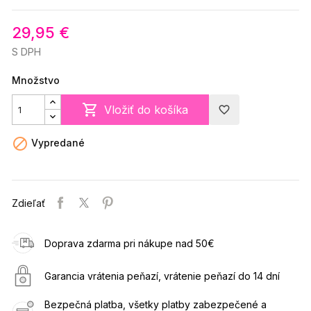
29,95 €
S DPH
Množstvo

Vložiť do košíka
favorite_border

Vypredané
Zdieľať
Doprava zdarma pri nákupe nad 50€
Garancia vrátenia peňazí, vrátenie peňazí do 14 dní
Bezpečná platba, všetky platby zabezpečené a