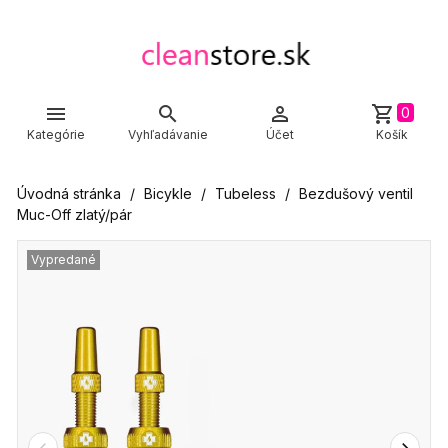



shopping_cart
0
Kategórie
Vyhľadávanie
Účet
Košík
Úvodná stránka
Bicykle
Tubeless
Bezdušový ventil
Muc-Off zlatý/pár
Vypredané