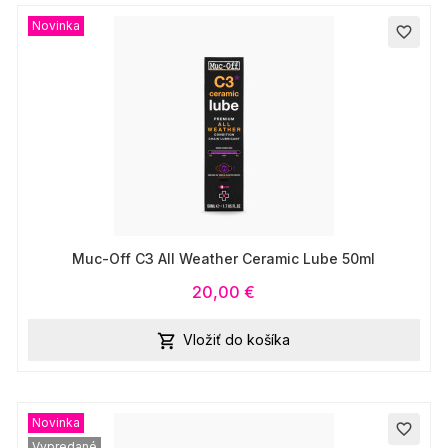
Novinka
favorite_border
Muc-Off C3 All Weather Ceramic Lube 50ml
20,00 €
Vložiť do košíka

Novinka
favorite_border
Vypredané