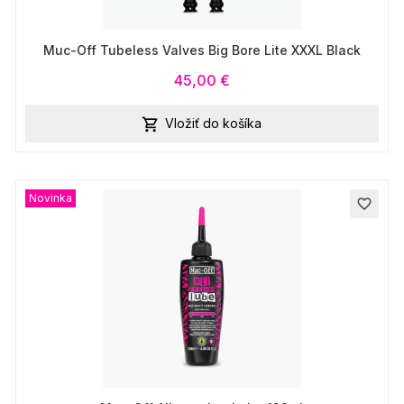
Muc-Off Tubeless Valves Big Bore Lite XXXL Black
45,00 €
Vložiť do košíka

Novinka
favorite_border