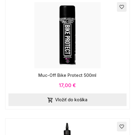
favorite_border
Muc-Off Bike Protect 500ml
17,00 €
Vložiť do košíka

favorite_border