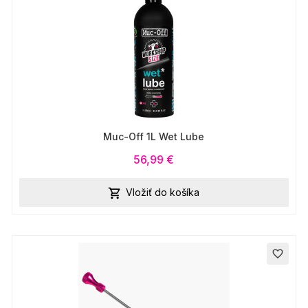
Muc-Off 1L Wet Lube
56,99 €
Vložiť do košíka

favorite_border