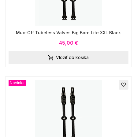
Muc-Off Tubeless Valves Big Bore Lite XXL Black
45,00 €
Vložiť do košíka

Novinka
favorite_border