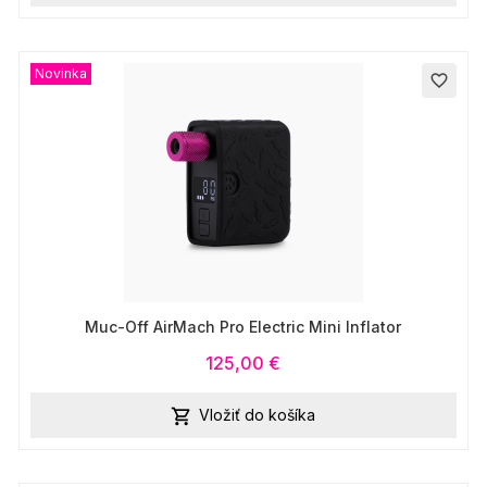
Novinka
favorite_border
Muc-Off AirMach Pro Electric Mini Inflator
125,00 €
Vložiť do košíka
