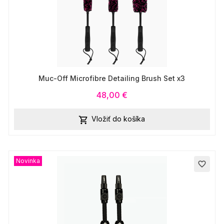
Muc-Off Microfibre Detailing Brush Set x3
48,00 €
Vložiť do košíka

Novinka
favorite_border