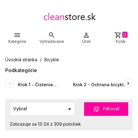



shopping_cart
0
Kategórie
Vyhľadávanie
Účet
Košík
Úvodná stránka
Bicykle
Podkategórie
Krok 1 - Čistenie...
Krok 2 - Ochrana bicyklov

tune
Filtrovať
Vybrať
Zobrazuje sa 13-24 z 309 položiek