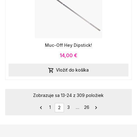
Muc-Off Hey Dipstick!
14,00 €
Vložiť do košíka

Zobrazuje sa 13-24 z 309 položiek
1
3
…
26


2