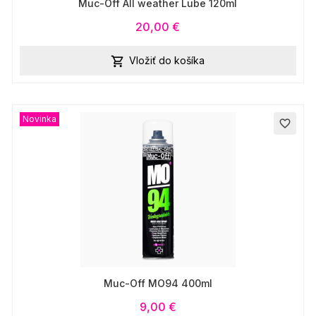
Muc-Off All weather Lube 120ml
20,00 €
Vložiť do košíka

Novinka
favorite_border
Muc-Off MO94 400ml
9,00 €