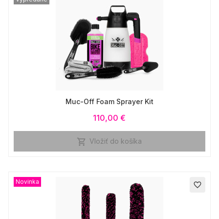
Muc-Off Foam Sprayer Kit
110,00 €
Vložiť do košíka

Novinka
favorite_border